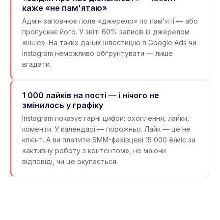
каже «не пам'ятаю»
Адмін заповнює поле «джерело» по пам'яті — або
пропускає його. У звіті 60% записів із джерелом
«інше». На таких даних інвестицію в Google Ads чи
Instagram неможливо обґрунтувати — лише
вгадати.
1 000 лайків на пості — і нічого не
змінилось у графіку
Instagram показує гарні цифри: охоплення, лайки,
коменти. У календарі — порожньо. Лайк — це не
клієнт. А ви платите SMM-фахівцеві 15 000 ₴/міс за
«активну роботу з контентом», не маючи
відповіді, чи це окупається.