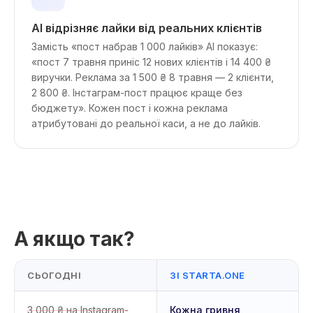
AI відрізняє лайки від реальних клієнтів
Замість «пост набрав 1 000 лайків» AI показує:
«пост 7 травня приніс 12 нових клієнтів і 14 400 ₴
виручки. Реклама за 1 500 ₴ 8 травня — 2 клієнти,
2 800 ₴. Інстаграм-пост працює краще без
бюджету». Кожен пост і кожна реклама
атрибутовані до реальної каси, а не до лайків.
А якщо так?
СЬОГОДНІ
ЗІ STARTA.ONE
3 000 ₴ на Instagram-
Кожна гривня