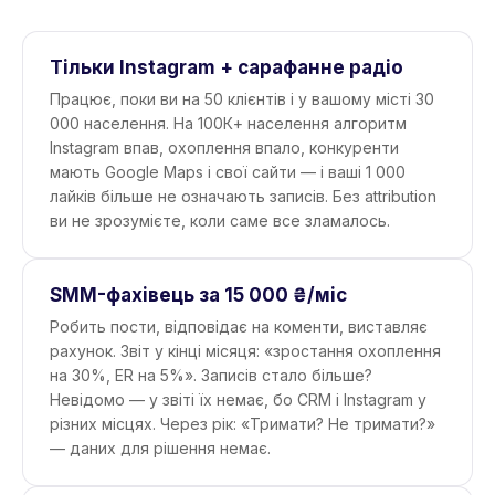
Тільки Instagram + сарафанне радіо
Працює, поки ви на 50 клієнтів і у вашому місті 30
000 населення. На 100К+ населення алгоритм
Instagram впав, охоплення впало, конкуренти
мають Google Maps і свої сайти — і ваші 1 000
лайків більше не означають записів. Без attribution
ви не зрозумієте, коли саме все зламалось.
SMM-фахівець за 15 000 ₴/міс
Робить пости, відповідає на коменти, виставляє
рахунок. Звіт у кінці місяця: «зростання охоплення
на 30%, ER на 5%». Записів стало більше?
Невідомо — у звіті їх немає, бо CRM і Instagram у
різних місцях. Через рік: «Тримати? Не тримати?»
— даних для рішення немає.