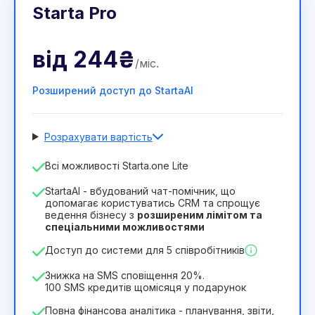
Starta Pro
від
244₴
/
міс
.
Розширений доступ до StartaAI
Розрахувати вартість
Кількість співробітників
Всі можливості Starta.one Lite
1
StartaAI - вбудований чат-помічник, що
Тривалість ліцензії
допомагає користуватись CRM та спрощує
ведення бізнесу з
розширеним лімітом та
12
Months
(знижка -25%)
Вигідний
спеціальними можливостями
244₴
349₴
/
місяць
Доступ до системи для 5 співробітників
2932₴
за
12
Months
Знижка на SMS сповіщення 20%.
100 SMS кредитів щомісяця у подарунок
Повна фінансова аналітика - планування, звіти,