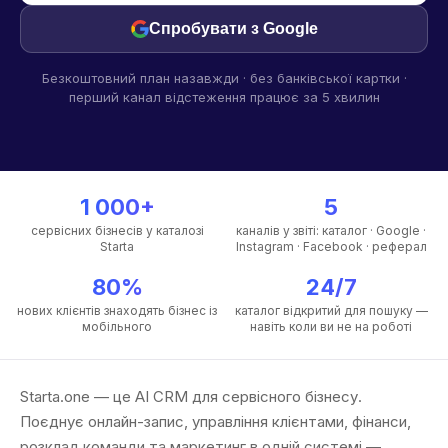
Спробувати з Google
Безкоштовний план назавжди · без банківської картки ·
перший канал відстеження працює за 5 хвилин
1 000+
5
сервісних бізнесів у каталозі
каналів у звіті: каталог · Google ·
Starta
Instagram · Facebook · реферал
80%
24/7
нових клієнтів знаходять бізнес із
каталог відкритий для пошуку —
мобільного
навіть коли ви не на роботі
Starta.one — це AI CRM для сервісного бізнесу.
Поєднує онлайн-запис, управління клієнтами, фінанси,
розклад команди та маркетинг в одній системі —