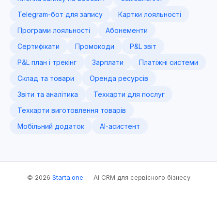
Telegram-бот для запису
Картки лояльності
Програми лояльності
Абонементи
Сертифікати
Промокоди
P&L звіт
P&L план і трекінг
Зарплати
Платіжні системи
Склад та товари
Оренда ресурсів
Звіти та аналітика
Техкарти для послуг
Техкарти виготовлення товарів
Мобільний додаток
AI-асистент
© 2026
Starta.one
— AI CRM для сервісного бізнесу