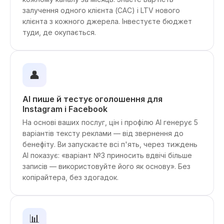
залучення одного клієнта (CAC) і LTV нового
клієнта з кожного джерела. Інвестуєте бюджет
туди, де окупається.
👤
AI пише й тестує оголошення для
Instagram і Facebook
На основі ваших послуг, цін і профілю AI генерує 5
варіантів тексту реклами — від звернення до
бенефіту. Ви запускаєте всі п'ять, через тиждень
AI показує: «варіант №3 приносить вдвічі більше
записів — використовуйте його як основу». Без
копірайтера, без здогадок.
📊