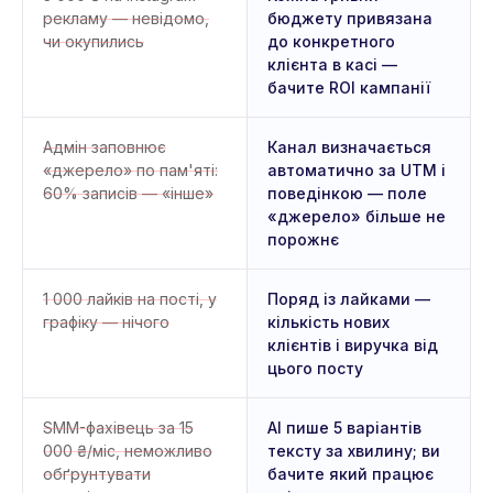
рекламу — невідомо,
бюджету привязана
чи окупились
до конкретного
клієнта в касі —
бачите ROI кампанії
Адмін заповнює
Канал визначається
«джерело» по пам'яті:
автоматично за UTM і
60% записів — «інше»
поведінкою — поле
«джерело» більше не
порожнє
1 000 лайків на пості, у
Поряд із лайками —
графіку — нічого
кількість нових
клієнтів і виручка від
цього посту
SMM-фахівець за 15
AI пише 5 варіантів
000 ₴/міс, неможливо
тексту за хвилину; ви
обґрунтувати
бачите який працює