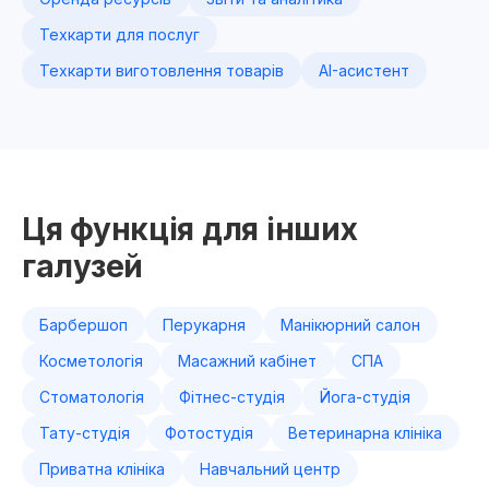
Техкарти для послуг
Техкарти виготовлення товарів
AI-асистент
Ця функція для інших
галузей
Барбершоп
Перукарня
Манікюрний салон
Косметологія
Масажний кабінет
СПА
Стоматологія
Фітнес-студія
Йога-студія
Тату-студія
Фотостудія
Ветеринарна клініка
Приватна клініка
Навчальний центр