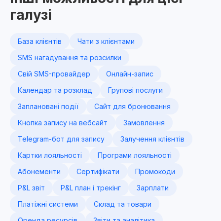
галузі
База клієнтів
Чати з клієнтами
SMS нагадування та розсилки
Свій SMS-провайдер
Онлайн-запис
Календар та розклад
Групові послуги
Заплановані події
Сайт для бронювання
Кнопка запису на вебсайт
Замовлення
Telegram-бот для запису
Залучення клієнтів
Картки лояльності
Програми лояльності
Абонементи
Сертифікати
Промокоди
P&L звіт
P&L план і трекінг
Зарплати
Платіжні системи
Склад та товари
Оренда ресурсів
Звіти та аналітика