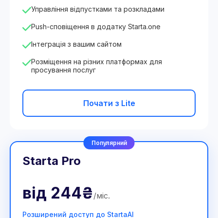
Управління відпустками та розкладами
Push-сповіщення в додатку Starta.one
Інтеграція з вашим сайтом
Розміщення на різних платформах для
просування послуг
Почати з Lite
Популярний
Starta Pro
від
244₴
/
міс
.
Розширений доступ до StartaAI