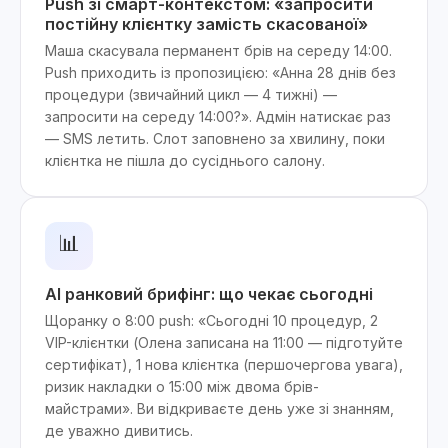
Push зі смарт-контекстом: «запросити
постійну клієнтку замість скасованої»
Маша скасувала перманент брів на середу 14:00.
Push приходить із пропозицією: «Анна 28 днів без
процедури (звичайний цикл — 4 тижні) —
запросити на середу 14:00?». Адмін натискає раз
— SMS летить. Слот заповнено за хвилину, поки
клієнтка не пішла до сусіднього салону.
📊
AI ранковий брифінг: що чекає сьогодні
Щоранку о 8:00 push: «Сьогодні 10 процедур, 2
VIP-клієнтки (Олена записана на 11:00 — підготуйте
сертифікат), 1 нова клієнтка (першочергова увага),
ризик накладки о 15:00 між двома брів-
майстрами». Ви відкриваєте день уже зі знанням,
де уважно дивитись.