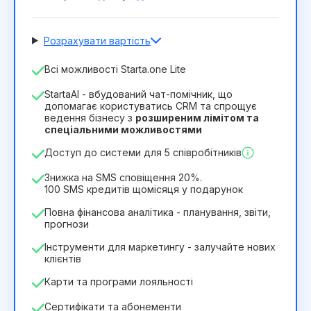
Розрахувати вартість
Кількість співробітників
Всі можливості Starta.one Lite
1
StartaAI - вбудований чат-помічник, що
Тривалість ліцензії
допомагає користуватись CRM та спрощує
ведення бізнесу з
розширеним лімітом та
12
Months
(знижка -25%)
Вигідний
спеціальними можливостями
244₴
349₴
/
місяць
Доступ до системи для 5 співробітників
2932₴
за
12
Months
Знижка на SMS сповіщення 20%.
100 SMS кредитів щомісяця у подарунок
Повна фінансова аналітика - планування, звіти,
прогнози
Інструменти для маркетингу - залучайте нових
клієнтів
Карти та програми лояльності
Сертифікати та абонементи