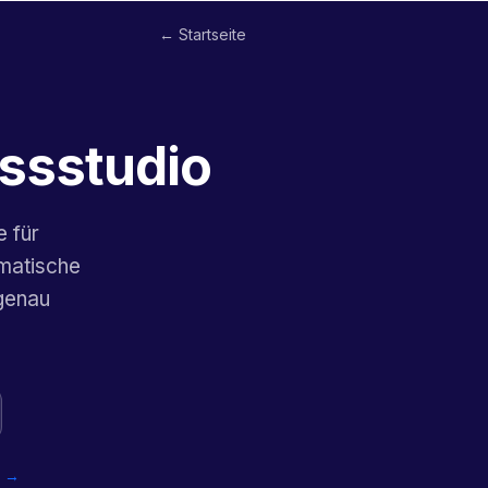
← Startseite
essstudio
e für
omatische
genau
o →