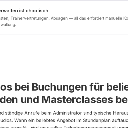
rwalten ist chaotisch
listen, Trainervertretungen, Absagen — all das erfordert manuelle K
waltung.
s bei Buchungen für beli
en und Masterclasses bes
d ständige Anrufe beim Administrator sind typische Herau
udios. Wenn ein beliebtes Angebot im Stundenplan auftauch
sives crossfit, wird manuelles Teilnehmermanagement unmö