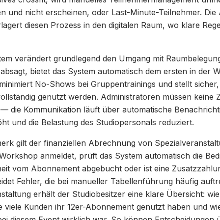
en und nicht erscheinen, oder Last-Minute-Teilnehmer. Die
lagert diesen Prozess in den digitalen Raum, wo klare Reg
stem verändert grundlegend den Umgang mit Raumbelegun
absagt, bietet das System automatisch dem ersten in der 
 minimiert No-Shows bei Gruppentrainings und stellt sicher,
vollständig genutzt werden. Administratoren müssen keine Z
— die Kommunikation läuft über automatische Benachricht
t und die Belastung des Studiopersonals reduziert.
k gilt der finanziellen Abrechnung von Spezialveranstal
 Workshop anmeldet, prüft das System automatisch die Bed
nheit vom Abonnement abgebucht oder ist eine Zusatzzahlun
det Fehler, die bei manueller Tabellenführung häufig auft
taltung erhält der Studiobesitzer eine klare Übersicht: wie 
e viele Kunden ihr 12er-Abonnement genutzt haben und wie 
 bei diesem Event wirklich war. So können Entscheidungen 