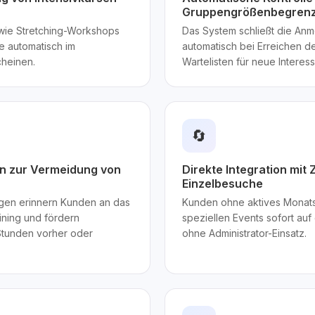
Gruppengrößenbegren
s wie Stretching-Workshops
Das System schließt die An
ie automatisch im
automatisch bei Erreichen des
heinen.
Wartelisten für neue Interes
🔄
en zur Vermeidung von
Direkte Integration mit
Einzelbesuche
gen erinnern Kunden an das
Kunden ohne aktives Monat
ining und fördern
speziellen Events sofort au
 Stunden vorher oder
ohne Administrator-Einsatz.