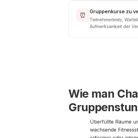
Gruppenkurse zu ve
⏰
Teilnehmerlimits, Warte
Aufmerksamkeit der Ver
Wie man Chao
Gruppenstund
Überfüllte Räume un
wachsende Fitnessst
reformer oder inten