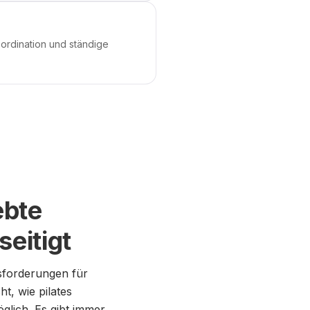
oordination und ständige
ebte
eitigt
sforderungen für
t, wie pilates
glich. Es gibt immer