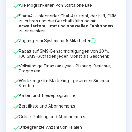
Anzahl der Mitarbeiter
Alle Möglichkeiten von Starta.one Lite
1
StartaAI - integrierter Chat-Assistent, der hilft, CRM
Dauer der Lizenz
zu nutzen und die Geschäftsführung mit
erweitertem Limit und speziellen Funktionen
12
Months
(Rabatt -25%)
Vorteilhaft
zu erleichtern
6.29€
8.99€
/
Monat
Zugang zum System für 5 Mitarbeiter
75.52€
für
12
Months
Rabatt auf SMS-Benachrichtigungen von 20%.
100 SMS-Guthaben jeden Monat als Geschenk
Vollständige Finanzanalyse - Planung, Berichte,
Prognosen
Werkzeuge für Marketing - gewinnen Sie neue
Kunden
Karten und Treueprogramme
Zertifikate und Abonnements
Online-Zahlung und Abonnements
Unbegrenzte Anzahl von Filialen