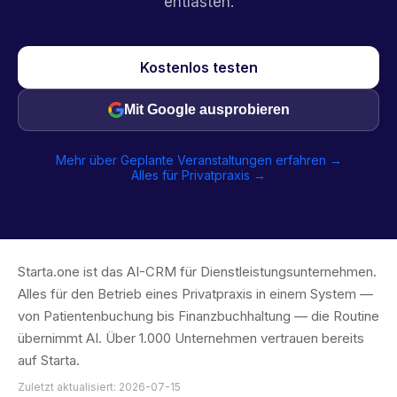
entlasten.
Kostenlos testen
Mit Google ausprobieren
Mehr über Geplante Veranstaltungen erfahren →
Alles für Privatpraxis →
Starta.one ist das AI-CRM für Dienstleistungsunternehmen.
Alles für den Betrieb eines Privatpraxis in einem System —
von Patientenbuchung bis Finanzbuchhaltung — die Routine
übernimmt AI. Über 1.000 Unternehmen vertrauen bereits
auf Starta.
Zuletzt aktualisiert: 2026-07-15