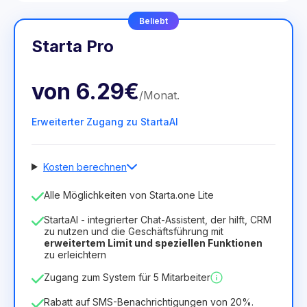
Beliebt
Starta Pro
von
6.29€
/
Monat
.
Erweiterter Zugang zu StartaAI
Kosten berechnen
Anzahl der Mitarbeiter
Alle Möglichkeiten von Starta.one Lite
1
StartaAI - integrierter Chat-Assistent, der hilft, CRM
Dauer der Lizenz
zu nutzen und die Geschäftsführung mit
erweitertem Limit und speziellen Funktionen
12
Months
(Rabatt -25%)
Vorteilhaft
zu erleichtern
6.29€
8.99€
/
Monat
Zugang zum System für 5 Mitarbeiter
75.52€
für
12
Months
Rabatt auf SMS-Benachrichtigungen von 20%.