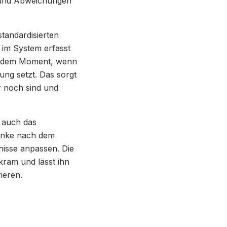
 und Abweichungen
standardisierten
 im System erfasst
 in dem Moment, wenn
ng setzt. Das sorgt
r noch sind und
n auch das
ränke nach dem
nisse anpassen. Die
kram und lässt ihn
ieren.