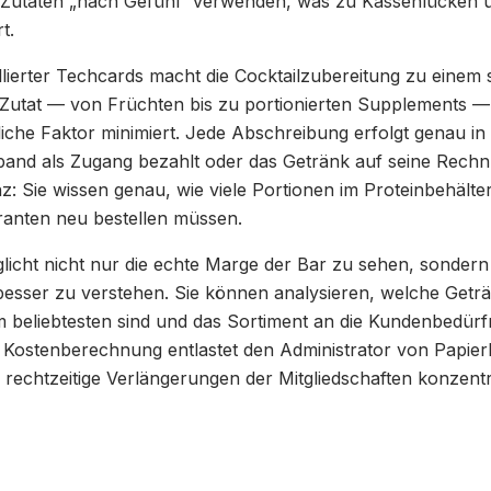
e Zutaten „nach Gefühl“ verwenden, was zu Kassenlücken
t.
llierter Techcards macht die Cocktailzubereitung zu einem 
Zutat — von Früchten bis zu portionierten Supplements —
hliche Faktor minimiert. Jede Abschreibung erfolgt genau
and als Zugang bezahlt oder das Getränk auf seine Rechnu
z: Sie wissen genau, wie viele Portionen im Proteinbehälte
ranten neu bestellen müssen.
licht nicht nur die echte Marge der Bar zu sehen, sonder
esser zu verstehen. Sie können analysieren, welche Get
m beliebtesten sind und das Sortiment an die Kundenbedürf
 Kostenberechnung entlastet den Administrator von Papier
 rechtzeitige Verlängerungen der Mitgliedschaften konzentr