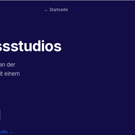
← Startseite
ssstudios
an der
it einem
e
tudio →