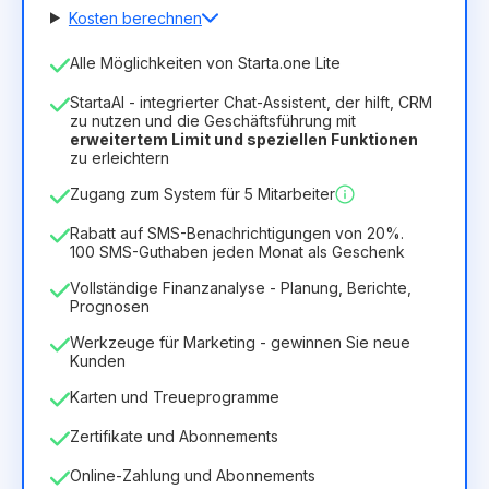
Kosten berechnen
Anzahl der Mitarbeiter
Alle Möglichkeiten von Starta.one Lite
1
StartaAI - integrierter Chat-Assistent, der hilft, CRM
Dauer der Lizenz
zu nutzen und die Geschäftsführung mit
erweitertem Limit und speziellen Funktionen
12
Months
(Rabatt -25%)
Vorteilhaft
zu erleichtern
6.29€
8.99€
/
Monat
Zugang zum System für 5 Mitarbeiter
75.52€
für
12
Months
Rabatt auf SMS-Benachrichtigungen von 20%.
100 SMS-Guthaben jeden Monat als Geschenk
Vollständige Finanzanalyse - Planung, Berichte,
Prognosen
Werkzeuge für Marketing - gewinnen Sie neue
Kunden
Karten und Treueprogramme
Zertifikate und Abonnements
Online-Zahlung und Abonnements