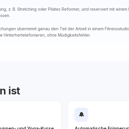
ng, z. B. Stretching oder Pilates Reformer, und reserviert mit einem
üssen.
hungen übernimmt genau den Teil der Arbeit in einem Fitnessstudio,
e Hinterhertelefonieren, ohne Müdigkeitsfehler.
n ist
🔔
ruppen- und Yoga-Kurse
Automatische Erinneru