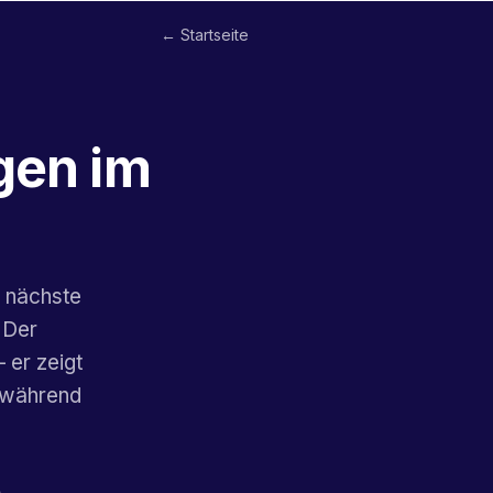
← Startseite
gen im
s nächste
 Der
 er zeigt
, während