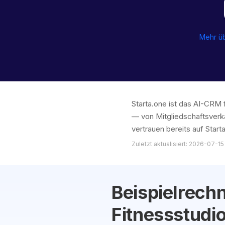
Mehr ü
Starta.one ist das AI-CRM 
— von Mitgliedschaftsverk
vertrauen bereits auf Starta
Zuletzt aktualisiert: 2026-07-15
Beispielrechn
Fitnessstudi