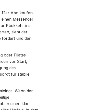
n 12er-Abo kaufen,
r einen Messenger
 zur Rückkehr ins
rten, sieht der
e fördert und den
 oder Pilates
nden vor Start,
igung des
orgt für stabile
ainings. Wenn der
itige
aben einen klar