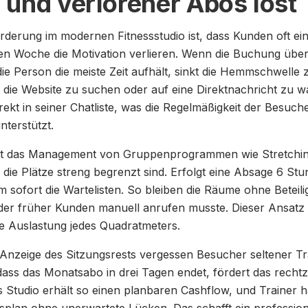
 und verlorener Abos löst
rderung im modernen Fitnessstudio ist, dass Kunden oft ei
en Woche die Motivation verlieren. Wenn die Buchung übe
 die Person die meiste Zeit aufhält, sinkt die Hemmschwelle
tt die Website zu suchen oder auf eine Direktnachricht zu wa
ekt in seiner Chatliste, was die Regelmäßigkeit der Besuch
terstützt.
ist das Management von Gruppenprogrammen wie Stretching
die Plätze streng begrenzt sind. Erfolgt eine Absage 6 Stu
m sofort die Wartelisten. So bleiben die Räume ohne Beteil
 der früher Kunden manuell anrufen musste. Dieser Ansatz s
 Auslastung jedes Quadratmeters.
Anzeige des Sitzungsrests vergessen Besucher seltener Tr
dass das Monatsabo in drei Tagen endet, fördert das rechtze
 Studio erhält so einen planbaren Cashflow, und Trainer h