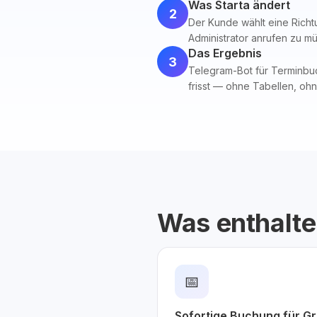
Was Starta ändert
2
Der Kunde wählt eine Richtu
Administrator anrufen zu m
Das Ergebnis
3
Telegram-Bot für Terminbuc
frisst — ohne Tabellen, ohn
Was enthalte
📅
Sofortige Buchung für G