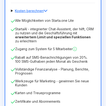
Kosten berechnen
Anzahl der Mitarbeiter
Alle Möglichkeiten von Starta.one Lite
1
StartaAI - integrierter Chat-Assistent, der hilft, CRM
Dauer der Lizenz
zu nutzen und die Geschäftsführung mit
erweitertem Limit und speziellen Funktionen
12
Months
(Rabatt -25%)
Vorteilhaft
zu erleichtern
6.29€
8.99€
/
Monat
Zugang zum System für 5 Mitarbeiter
75.52€
für
12
Months
Rabatt auf SMS-Benachrichtigungen von 20%.
100 SMS-Guthaben jeden Monat als Geschenk
Vollständige Finanzanalyse - Planung, Berichte,
Prognosen
Werkzeuge für Marketing - gewinnen Sie neue
Kunden
Karten und Treueprogramme
Zertifikate und Abonnements