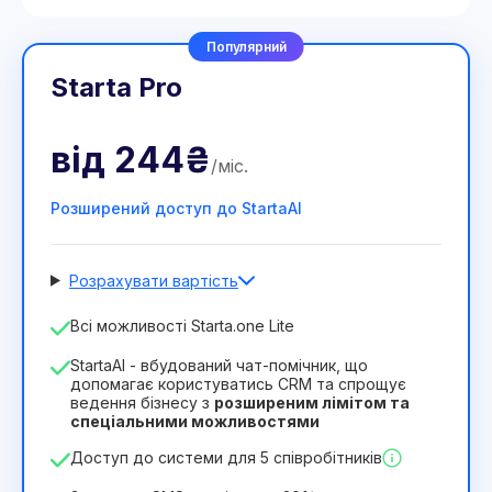
Популярний
Starta Pro
від
244₴
/
міс
.
Розширений доступ до StartaAI
Розрахувати вартість
Кількість співробітників
Всі можливості Starta.one Lite
1
StartaAI - вбудований чат-помічник, що
Тривалість ліцензії
допомагає користуватись CRM та спрощує
ведення бізнесу з
розширеним лімітом та
12
Months
(знижка -25%)
Вигідний
спеціальними можливостями
244₴
349₴
/
місяць
Доступ до системи для 5 співробітників
2932₴
за
12
Months