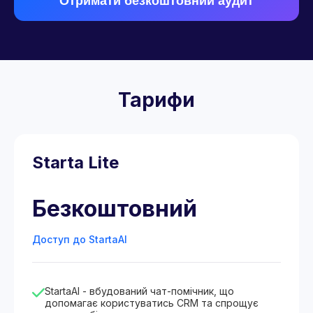
Отримати безкоштовний аудит
Тарифи
Starta Lite
Безкоштовний
Доступ до StartaAI
StartaAI - вбудований чат-помічник, що
допомагає користуватись CRM та спрощує