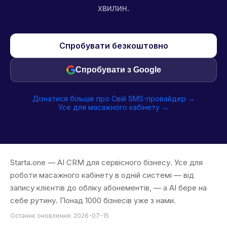
хвилин.
Спробувати безкоштовно
Спробувати з Google
Дізнатися більше про Свій SMS-провайдер →
Усе для масажного кабінету →
Starta.one — AI CRM для сервісного бізнесу. Усе для
роботи масажного кабінету в одній системі — від
запису клієнтів до обліку абонементів, — а AI бере на
себе рутину. Понад 1000 бізнесів уже з нами.
Останнє оновлення: 2026-07-15