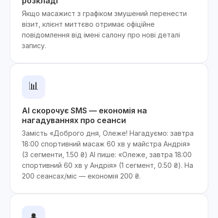
розкладі
Якщо масажист з графіком змушений перенести
візит, клієнт миттєво отримає офіційне
повідомлення від імені салону про нові деталі
запису.
📊
AI скорочує SMS — економія на
нагадуваннях про сеанси
Замість «Доброго дня, Олеже! Нагадуємо: завтра
18:00 спортивний масаж 60 хв у майстра Андрія»
(3 сегменти, 1.50 ₴) AI пише: «Олеже, завтра 18:00
спортивний 60 хв у Андрія» (1 сегмент, 0.50 ₴). На
200 сеансах/міс — економія 200 ₴.
👤