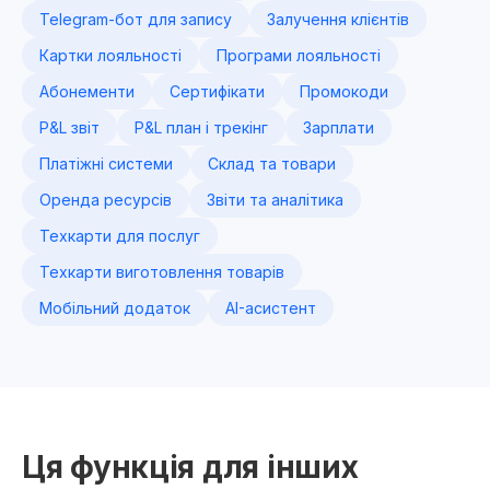
Telegram-бот для запису
Залучення клієнтів
Картки лояльності
Програми лояльності
Абонементи
Сертифікати
Промокоди
P&L звіт
P&L план і трекінг
Зарплати
Платіжні системи
Склад та товари
Оренда ресурсів
Звіти та аналітика
Техкарти для послуг
Техкарти виготовлення товарів
Мобільний додаток
AI-асистент
Ця функція для інших