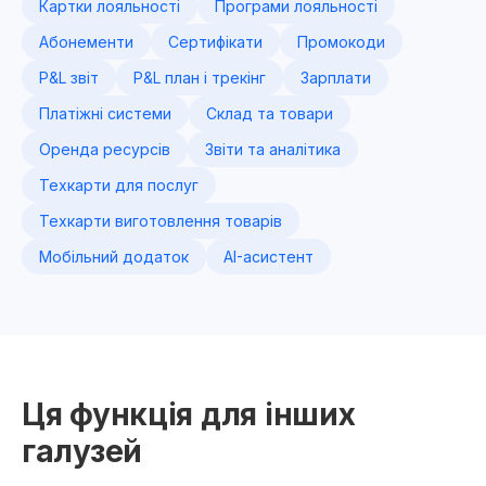
Картки лояльності
Програми лояльності
Абонементи
Сертифікати
Промокоди
P&L звіт
P&L план і трекінг
Зарплати
Платіжні системи
Склад та товари
Оренда ресурсів
Звіти та аналітика
Техкарти для послуг
Техкарти виготовлення товарів
Мобільний додаток
AI-асистент
Ця функція для інших
галузей