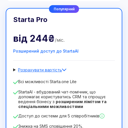
Популярний
Starta Pro
від
244₴
/
міс
.
Розширений доступ до StartaAI
Розрахувати вартість
Кількість співробітників
Всі можливості Starta.one Lite
1
StartaAI - вбудований чат-помічник, що
Тривалість ліцензії
допомагає користуватись CRM та спрощує
ведення бізнесу з
розширеним лімітом та
12
Months
(знижка -25%)
Вигідний
спеціальними можливостями
244₴
349₴
/
місяць
Доступ до системи для 5 співробітників
2932₴
за
12
Months
Знижка на SMS сповіщення 20%.