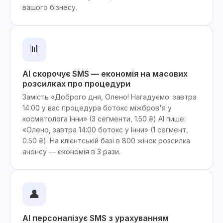
вашого бізнесу.
📊
AI скорочує SMS — економія на масових
розсилках про процедури
Замість «Доброго дня, Олено! Нагадуємо: завтра
14:00 у вас процедура ботокс міжбров'я у
косметолога Інни» (3 сегменти, 1.50 ₴) AI пише:
«Олено, завтра 14:00 ботокс у Інни» (1 сегмент,
0.50 ₴). На клієнтській базі в 800 жінок розсилка
анонсу — економія в 3 рази.
👤
AI персоналізує SMS з урахуванням