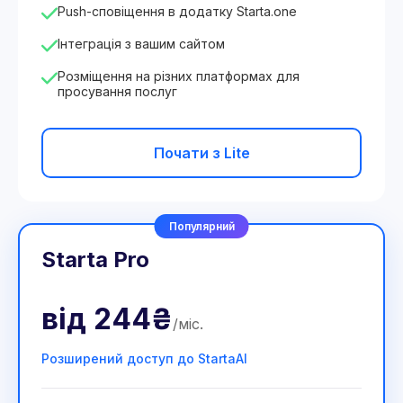
Push-сповіщення в додатку Starta.one
Інтеграція з вашим сайтом
Розміщення на різних платформах для
просування послуг
Почати з Lite
Популярний
Starta Pro
від
244₴
/
міс
.
Розширений доступ до StartaAI