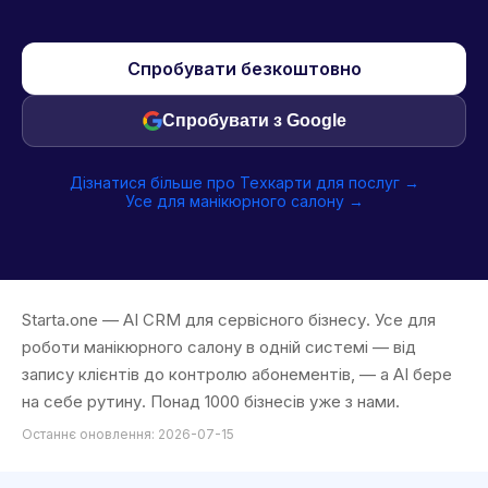
Спробувати безкоштовно
Спробувати з Google
Дізнатися більше про Техкарти для послуг →
Усе для манікюрного салону →
Starta.one — AI CRM для сервісного бізнесу. Усе для
роботи манікюрного салону в одній системі — від
запису клієнтів до контролю абонементів, — а AI бере
на себе рутину. Понад 1000 бізнесів уже з нами.
Останнє оновлення: 2026-07-15