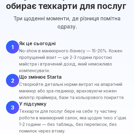
обирає техкарти для послуг
Три щоденні моменти, де різниця помітна
одразу.
Як це сьогодні
1
No-show в манікюрного бізнесу — 15-20%. Кожен
пропущений візит — це 2-3 години простою
майстра і втрачений дохід, який неможливо
компенсувати.
Що змінює Starta
2
Створюйте детальні норми витрат на апаратний
манікюр або spa-педикюр, враховуючи кожен
мілілітр праймера, бази та кольорового покриття.
У підсумку
3
Техкарти для послуг бере на себе ту частину
роботи в манікюрний салон, яка щодня тихо з'їдає
1-2 години — без таблиць, без переписок, без
помилок через втому.