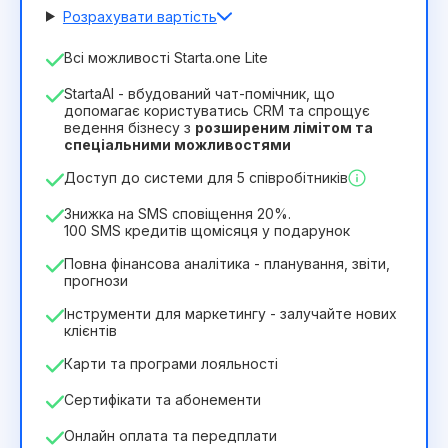
Розрахувати вартість
Кількість співробітників
Всі можливості Starta.one Lite
1
StartaAI - вбудований чат-помічник, що
Тривалість ліцензії
допомагає користуватись CRM та спрощує
ведення бізнесу з
розширеним лімітом та
12
Months
(знижка -25%)
Вигідний
спеціальними можливостями
244₴
349₴
/
місяць
Доступ до системи для 5 співробітників
2932₴
за
12
Months
Знижка на SMS сповіщення 20%.
100 SMS кредитів щомісяця у подарунок
Повна фінансова аналітика - планування, звіти,
прогнози
Інструменти для маркетингу - залучайте нових
клієнтів
Карти та програми лояльності
Сертифікати та абонементи
Онлайн оплата та передплати