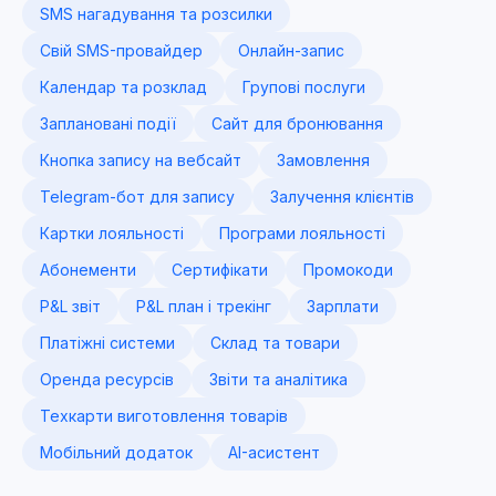
SMS нагадування та розсилки
Свій SMS-провайдер
Онлайн-запис
Календар та розклад
Групові послуги
Заплановані події
Сайт для бронювання
Кнопка запису на вебсайт
Замовлення
Telegram-бот для запису
Залучення клієнтів
Картки лояльності
Програми лояльності
Абонементи
Сертифікати
Промокоди
P&L звіт
P&L план і трекінг
Зарплати
Платіжні системи
Склад та товари
Оренда ресурсів
Звіти та аналітика
Техкарти виготовлення товарів
Мобільний додаток
AI-асистент