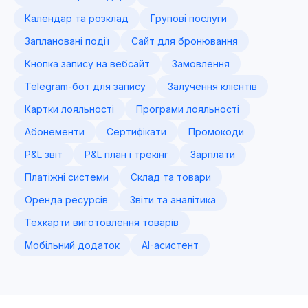
Календар та розклад
Групові послуги
Заплановані події
Сайт для бронювання
Кнопка запису на вебсайт
Замовлення
Telegram-бот для запису
Залучення клієнтів
Картки лояльності
Програми лояльності
Абонементи
Сертифікати
Промокоди
P&L звіт
P&L план і трекінг
Зарплати
Платіжні системи
Склад та товари
Оренда ресурсів
Звіти та аналітика
Техкарти виготовлення товарів
Мобільний додаток
AI-асистент