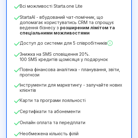
Кількість співробітників
Всі можливості Starta.one Lite
1
StartaAI - вбудований чат-помічник, що
Тривалість ліцензії
допомагає користуватись CRM та спрощує
ведення бізнесу з
розширеним лімітом та
12
Months
(знижка -25%)
Вигідний
спеціальними можливостями
244₴
349₴
/
місяць
Доступ до системи для 5 співробітників
2932₴
за
12
Months
Знижка на SMS сповіщення 20%.
100 SMS кредитів щомісяця у подарунок
Повна фінансова аналітика - планування, звіти,
прогнози
Інструменти для маркетингу - залучайте нових
клієнтів
Карти та програми лояльності
Сертифікати та абонементи
Онлайн оплата та передплати
Необмежена кількість філій