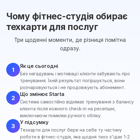
Чому фітнес-студія обирає
техкарти для послуг
Три щоденні моменти, де різниця помітна
одразу.
Як це сьогодні
1
Без нагадувань і мотивації клієнти забувають про
тренування. Їхній результат погіршується, вони
розчаровуються і не продовжують абонемент.
Що змінює Starta
2
Система самостійно віднімає тренування з балансу
клієнта після кожного check-in на ресепшні,
виключаючи помилки ручного обліку.
У підсумку
3
Техкарти для послуг бере на себе ту частину
роботи в фітнес-студія, яка щодня тихо з'їдає 1-2