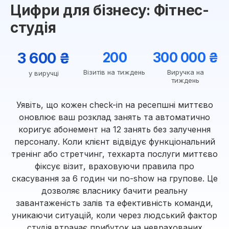
Цифри для бізнесу: Фітнес-
студія
3 600 ₴
200
300 000 ₴
Візитів на тиждень
Виручка на
у виручці
тиждень
Уявіть, що кожен check-in на ресепшні миттєво
оновлює ваш розклад занять та автоматично
коригує абонемент на 12 занять без залучення
персоналу. Коли клієнт відвідує функціональний
тренінг або стретчинг, техкарта послуги миттєво
фіксує візит, враховуючи правила про
скасування за 6 годин чи no-show на групове. Це
дозволяє власнику бачити реальну
завантаженість залів та ефективність команди,
уникаючи ситуацій, коли через людський фактор
студія втрачає прибуток на неврахованих