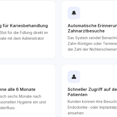
🔔
g für Kariesbehandlung
Automatische Erinneru
Zahnarztbesuche
lot für die Füllung direkt im
Das System sendet Benachri
ate mit dem Administrator
Zahn-Röntgen oder Termine
die Zahl der Nichterscheinen
👤
iene alle 6 Monate
Schneller Zugriff auf 
Patienten
tisch sechs Monate nach
Kunden können ihre Besuch
ssionellen Hygiene ein und
Endodontie- oder Implantatp
ndenfluss.
einsehen.