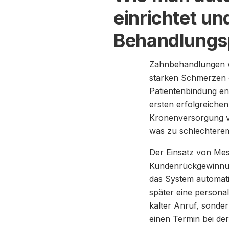
einrichtet un
Behandlungsp
Zahnbehandlungen we
starken Schmerzen od
Patientenbindung en
ersten erfolgreiche
Kronenversorgung ve
was zu schlechterem
Der Einsatz von Mes
Kundenrückgewinnung
das System automati
später eine personal
kalter Anruf, sonder
einen Termin bei de