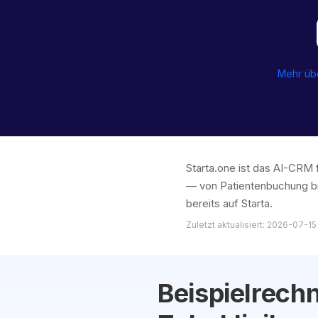
Mehr üb
Starta.one ist das AI-CRM 
— von Patientenbuchung bi
bereits auf Starta.
Zuletzt aktualisiert: 2026-07-15
Beispielrechn