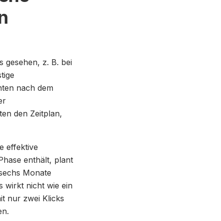
en
 gesehen, z. B. bei
tige
enten nach dem
er
en den Zeitplan,
 effektive
hase enthält, plant
t sechs Monate
wirkt nicht wie ein
t nur zwei Klicks
en.