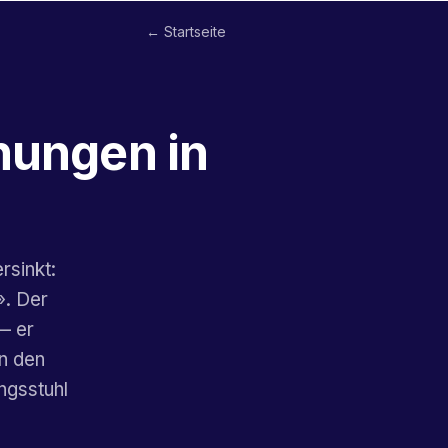
← Startseite
hungen in
rsinkt:
». Der
— er
an den
ngsstuhl