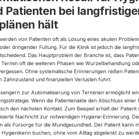
d Patienten bei langfristig
länen hält
rden von Patienten oft als Lösung eines akuten Problems
er dringender Füllung. Für die Klinik ist jedoch die langfris
tscheidend. Das Hauptproblem der Branche ist, dass Pati
n Termin oft die weiteren Phasen wie Wurzelbehandlung od
rgessen. Ohne systematische Erinnerungen reißen Patient
 Zahnzustand und finanziellen Verlusten führt.
sengern zur Automatisierung von Terminen ermöglicht eine
sstrategie. Wenn die Patientenakte den Abschluss einer P
sch den nächsten Kontakt. Zum Beispiel erhält der Patien
isierte Nachricht zur notwendigen Hygiene-Erinnerung. Das 
n als Fürsorge für die Mundgesundheit. Der Patient kann mi
r Hygienikerin buchen, ohne vom Alltag abgelenkt zu werd