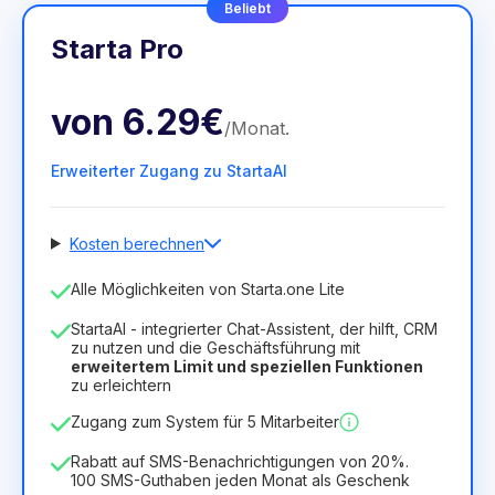
Beliebt
Starta Pro
von
6.29€
/
Monat
.
Erweiterter Zugang zu StartaAI
Kosten berechnen
Anzahl der Mitarbeiter
Alle Möglichkeiten von Starta.one Lite
1
StartaAI - integrierter Chat-Assistent, der hilft, CRM
Dauer der Lizenz
zu nutzen und die Geschäftsführung mit
erweitertem Limit und speziellen Funktionen
12
Months
(Rabatt -25%)
Vorteilhaft
zu erleichtern
6.29€
8.99€
/
Monat
Zugang zum System für 5 Mitarbeiter
75.52€
für
12
Months
Rabatt auf SMS-Benachrichtigungen von 20%.
100 SMS-Guthaben jeden Monat als Geschenk