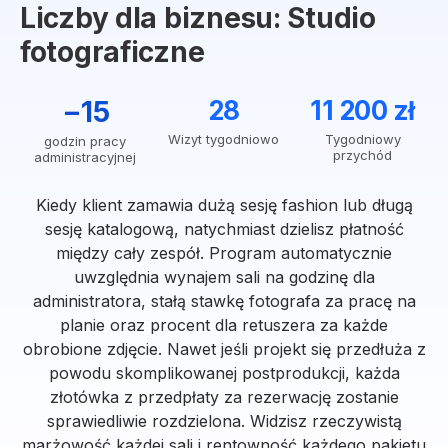
Liczby dla biznesu: Studio
fotograficzne
−15
28
11 200 zł
Wizyt tygodniowo
Tygodniowy
godzin pracy
przychód
administracyjnej
Kiedy klient zamawia dużą sesję fashion lub długą
sesję katalogową, natychmiast dzielisz płatność
między cały zespół. Program automatycznie
uwzględnia wynajem sali na godzinę dla
administratora, stałą stawkę fotografa za pracę na
planie oraz procent dla retuszera za każde
obrobione zdjęcie. Nawet jeśli projekt się przedłuża z
powodu skomplikowanej postprodukcji, każda
złotówka z przedpłaty za rezerwację zostanie
sprawiedliwie rozdzielona. Widzisz rzeczywistą
marżowość każdej sali i rentowność każdego pakietu