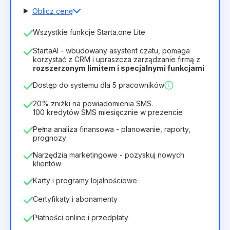
Oblicz cenę
Liczba pracowników
Wszystkie funkcje Starta.one Lite
1
StartaAI - wbudowany asystent czatu, pomaga
Czas trwania licencji
korzystać z CRM i upraszcza zarządzanie firmą z
rozszerzonym limitem i specjalnymi funkcjami
12
Months
(zniżka -25%)
Opłacalny
Dostęp do systemu dla 5 pracowników
28zł
40zł
/
miesiąc
336zł
za
12
Months
20% zniżki na powiadomienia SMS.
100 kredytów SMS miesięcznie w prezencie
Pełna analiza finansowa - planowanie, raporty,
prognozy
Narzędzia marketingowe - pozyskuj nowych
klientów
Karty i programy lojalnościowe
Certyfikaty i abonamenty
Płatności online i przedpłaty