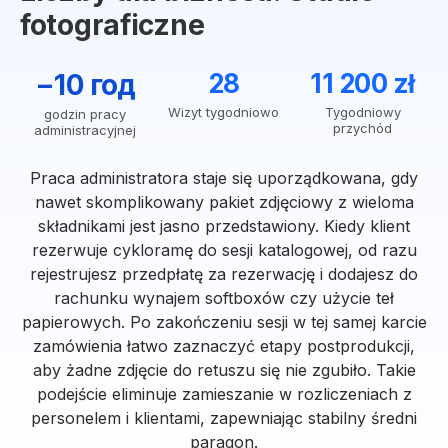
fotograficzne
−10 год
28
11 200 zł
Wizyt tygodniowo
Tygodniowy
godzin pracy
przychód
administracyjnej
Praca administratora staje się uporządkowana, gdy
nawet skomplikowany pakiet zdjęciowy z wieloma
składnikami jest jasno przedstawiony. Kiedy klient
rezerwuje cykloramę do sesji katalogowej, od razu
rejestrujesz przedpłatę za rezerwację i dodajesz do
rachunku wynajem softboxów czy użycie teł
papierowych. Po zakończeniu sesji w tej samej karcie
zamówienia łatwo zaznaczyć etapy postprodukcji,
aby żadne zdjęcie do retuszu się nie zgubiło. Takie
podejście eliminuje zamieszanie w rozliczeniach z
personelem i klientami, zapewniając stabilny średni
paragon.