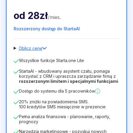
od
28zł
/
mies
.
Rozszerzony dostęp do StartaAI
Oblicz cenę
Liczba pracowników
Wszystkie funkcje Starta.one Lite
1
StartaAI - wbudowany asystent czatu, pomaga
Czas trwania licencji
korzystać z CRM i upraszcza zarządzanie firmą z
rozszerzonym limitem i specjalnymi funkcjami
12
Months
(zniżka -25%)
Opłacalny
Dostęp do systemu dla 5 pracowników
28zł
40zł
/
miesiąc
336zł
za
12
Months
20% zniżki na powiadomienia SMS.
100 kredytów SMS miesięcznie w prezencie
Pełna analiza finansowa - planowanie, raporty,
prognozy
Narzędzia marketingowe - pozyskuj nowych