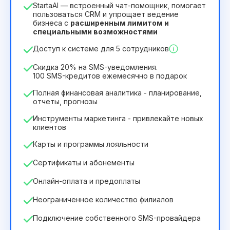
StartaAI — встроенный чат-помощник, помогает
Срок действия лицензии
пользоваться CRM и упрощает ведение
бизнеса с
расширенным лимитом и
12
Months
(скидка -25%)
Выгодный
специальными возможностями
244₴
349₴
/
месяц
Доступ к системе для 5 сотрудников
2932₴
за
12
Months
Скидка 20% на SMS-уведомления.
100 SMS-кредитов ежемесячно в подарок
Полная финансовая аналитика - планирование,
отчеты, прогнозы
Инструменты маркетинга - привлекайте новых
клиентов
Карты и программы лояльности
Сертификаты и абонементы
Онлайн-оплата и предоплаты
Неограниченное количество филиалов
Подключение собственного SMS-провайдера