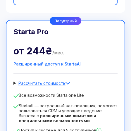
Популярный
Starta Pro
от
244₴
/
мес
.
Расширенный доступ к StartaAI
Рассчитать стоимость
Количество сотрудников
Все возможности Starta.one Lite
1
StartaAI — встроенный чат-помощник, помогает
Срок действия лицензии
пользоваться CRM и упрощает ведение
бизнеса с
расширенным лимитом и
12
Months
(скидка -25%)
Выгодный
специальными возможностями
244₴
349₴
/
месяц
Доступ к системе для 5 сотрудников