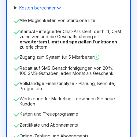
Kosten berechnen
Anzahl der Mitarbeiter
Alle Möglichkeiten von Starta.one Lite
1
StartaAI - integrierter Chat-Assistent, der hilft, CRM
Dauer der Lizenz
zu nutzen und die Geschäftsführung mit
erweitertem Limit und speziellen Funktionen
12
Months
(Rabatt -25%)
Vorteilhaft
zu erleichtern
6.29€
8.99€
/
Monat
Zugang zum System für 5 Mitarbeiter
75.52€
für
12
Months
Rabatt auf SMS-Benachrichtigungen von 20%.
100 SMS-Guthaben jeden Monat als Geschenk
Vollständige Finanzanalyse - Planung, Berichte,
Prognosen
Werkzeuge für Marketing - gewinnen Sie neue
Kunden
Karten und Treueprogramme
Zertifikate und Abonnements
Online-Zahlung und Abonnements