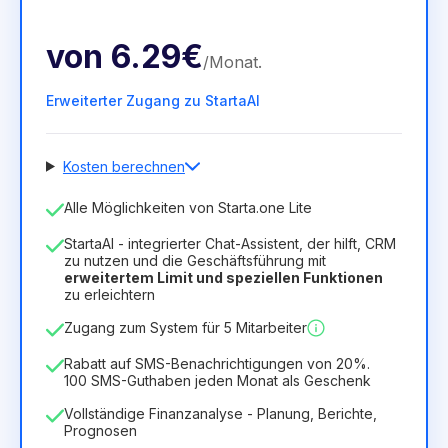
von
6.29€
/
Monat
.
Erweiterter Zugang zu StartaAI
Kosten berechnen
Anzahl der Mitarbeiter
Alle Möglichkeiten von Starta.one Lite
1
StartaAI - integrierter Chat-Assistent, der hilft, CRM
Dauer der Lizenz
zu nutzen und die Geschäftsführung mit
erweitertem Limit und speziellen Funktionen
12
Months
(Rabatt -25%)
Vorteilhaft
zu erleichtern
6.29€
8.99€
/
Monat
Zugang zum System für 5 Mitarbeiter
75.52€
für
12
Months
Rabatt auf SMS-Benachrichtigungen von 20%.
100 SMS-Guthaben jeden Monat als Geschenk
Vollständige Finanzanalyse - Planung, Berichte,
Prognosen