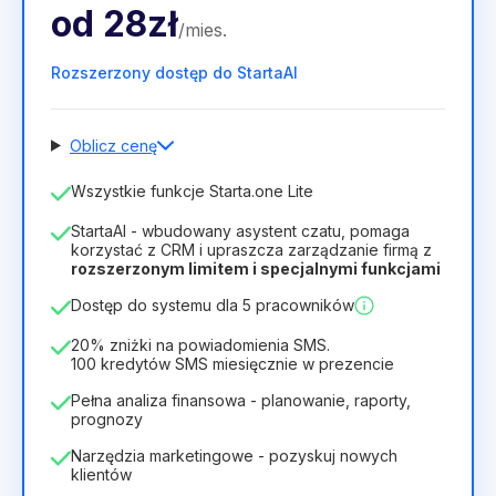
od
28zł
/
mies
.
Rozszerzony dostęp do StartaAI
Oblicz cenę
Liczba pracowników
Wszystkie funkcje Starta.one Lite
1
StartaAI - wbudowany asystent czatu, pomaga
Czas trwania licencji
korzystać z CRM i upraszcza zarządzanie firmą z
rozszerzonym limitem i specjalnymi funkcjami
12
Months
(zniżka -25%)
Opłacalny
Dostęp do systemu dla 5 pracowników
28zł
40zł
/
miesiąc
336zł
za
12
Months
20% zniżki na powiadomienia SMS.
100 kredytów SMS miesięcznie w prezencie
Pełna analiza finansowa - planowanie, raporty,
prognozy
Narzędzia marketingowe - pozyskuj nowych
klientów