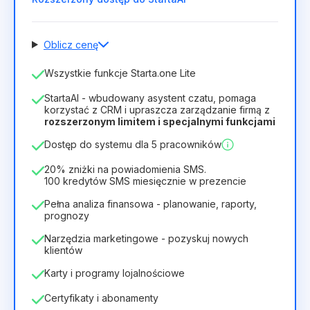
Oblicz cenę
Liczba pracowników
Wszystkie funkcje Starta.one Lite
1
StartaAI - wbudowany asystent czatu, pomaga
Czas trwania licencji
korzystać z CRM i upraszcza zarządzanie firmą z
rozszerzonym limitem i specjalnymi funkcjami
12
Months
(zniżka -25%)
Opłacalny
Dostęp do systemu dla 5 pracowników
28zł
40zł
/
miesiąc
336zł
za
12
Months
20% zniżki na powiadomienia SMS.
100 kredytów SMS miesięcznie w prezencie
Pełna analiza finansowa - planowanie, raporty,
prognozy
Narzędzia marketingowe - pozyskuj nowych
klientów
Karty i programy lojalnościowe
Certyfikaty i abonamenty