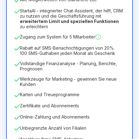
1
StartaAI - integrierter Chat-Assistent, der hilft, CRM
Dauer der Lizenz
zu nutzen und die Geschäftsführung mit
erweitertem Limit und speziellen Funktionen
12
Months
(Rabatt -25%)
Vorteilhaft
zu erleichtern
6.29€
8.99€
/
Monat
Zugang zum System für 5 Mitarbeiter
75.52€
für
12
Months
Rabatt auf SMS-Benachrichtigungen von 20%.
100 SMS-Guthaben jeden Monat als Geschenk
Vollständige Finanzanalyse - Planung, Berichte,
Prognosen
Werkzeuge für Marketing - gewinnen Sie neue
Kunden
Karten und Treueprogramme
Zertifikate und Abonnements
Online-Zahlung und Abonnements
Unbegrenzte Anzahl von Filialen