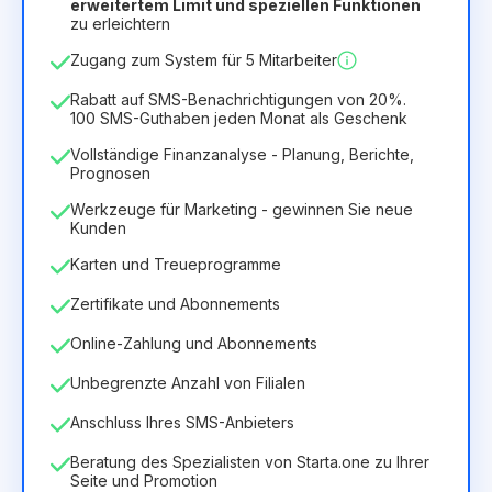
erweitertem Limit und speziellen Funktionen
12
Months
(Rabatt -25%)
Vorteilhaft
zu erleichtern
6.29€
8.99€
/
Monat
Zugang zum System für 5 Mitarbeiter
75.52€
für
12
Months
Rabatt auf SMS-Benachrichtigungen von 20%.
100 SMS-Guthaben jeden Monat als Geschenk
Vollständige Finanzanalyse - Planung, Berichte,
Prognosen
Werkzeuge für Marketing - gewinnen Sie neue
Kunden
Karten und Treueprogramme
Zertifikate und Abonnements
Online-Zahlung und Abonnements
Unbegrenzte Anzahl von Filialen
Anschluss Ihres SMS-Anbieters
Beratung des Spezialisten von Starta.one zu Ihrer
Seite und Promotion