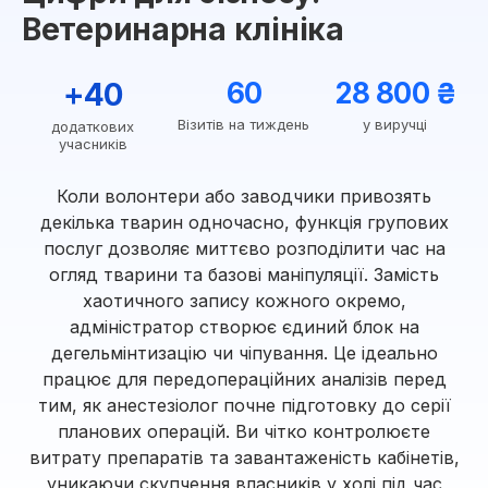
Ветеринарна клініка
+40
60
28 800 ₴
Візитів на тиждень
у виручці
додаткових
учасників
Коли волонтери або заводчики привозять
декілька тварин одночасно, функція групових
послуг дозволяє миттєво розподілити час на
огляд тварини та базові маніпуляції. Замість
хаотичного запису кожного окремо,
адміністратор створює єдиний блок на
дегельмінтизацію чи чіпування. Це ідеально
працює для передопераційних аналізів перед
тим, як анестезіолог почне підготовку до серії
планових операцій. Ви чітко контролюєте
витрату препаратів та завантаженість кабінетів,
уникаючи скупчення власників у холі під час