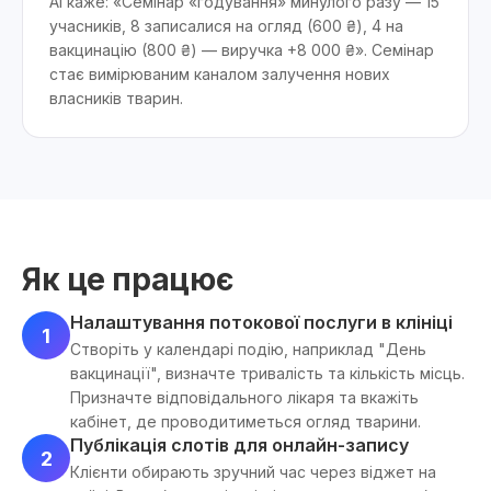
AI каже: «Семінар «годування» минулого разу — 15
учасників, 8 записалися на огляд (600 ₴), 4 на
вакцинацію (800 ₴) — виручка +8 000 ₴». Семінар
стає вимірюваним каналом залучення нових
власників тварин.
Як це працює
Налаштування потокової послуги в клініці
1
Створіть у календарі подію, наприклад "День
вакцинації", визначте тривалість та кількість місць.
Призначте відповідального лікаря та вкажіть
кабінет, де проводитиметься огляд тварини.
Публікація слотів для онлайн-запису
2
Клієнти обирають зручний час через віджет на