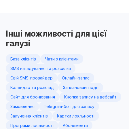
Інші можливості для цієї
галузі
База клієнтів
Чати з клієнтами
SMS нагадування та розсилки
Свій SMS-провайдер
Онлайн-запис
Календар та розклад
Заплановані події
Сайт для бронювання
Кнопка запису на вебсайт
Замовлення
Telegram-бот для запису
Залучення клієнтів
Картки лояльності
Програми лояльності
Абонементи