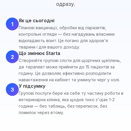
одразу.
Як це сьогодні
1
Планові вакцинації, обробки від паразитів,
контрольні огляди — без нагадувань власники
відкладають візит. Це погано для здоров'я
тварини і для вашого доходу.
Що змінює Starta
2
Створюйте групові слоти для щорічних щеплень,
де терапевт може прийняти до 15 пацієнтів за
годину. Це дозволяє ефективно розподілити
навантаження на кабінет та уникнути черг у холі.
У підсумку
3
Групові послуги бере на себе ту частину роботи в
ветеринарна клініка, яка щодня тихо з'їдає 1-2
години — без таблиць, без переписок, без
помилок через втому.