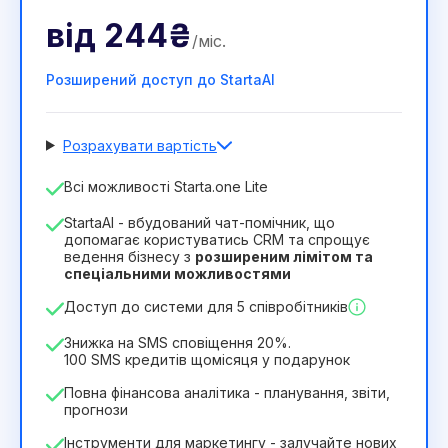
від
244₴
/
міс
.
Розширений доступ до StartaAI
Розрахувати вартість
Кількість співробітників
Всі можливості Starta.one Lite
1
StartaAI - вбудований чат-помічник, що
Тривалість ліцензії
допомагає користуватись CRM та спрощує
ведення бізнесу з
розширеним лімітом та
12
Months
(знижка -25%)
Вигідний
спеціальними можливостями
244₴
349₴
/
місяць
Доступ до системи для 5 співробітників
2932₴
за
12
Months
Знижка на SMS сповіщення 20%.
100 SMS кредитів щомісяця у подарунок
Повна фінансова аналітика - планування, звіти,
прогнози
Інструменти для маркетингу - залучайте нових