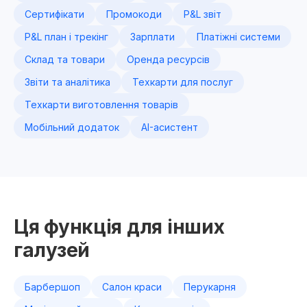
Сертифікати
Промокоди
P&L звіт
P&L план і трекінг
Зарплати
Платіжні системи
Склад та товари
Оренда ресурсів
Звіти та аналітика
Техкарти для послуг
Техкарти виготовлення товарів
Мобільний додаток
AI-асистент
Ця функція для інших
галузей
Барбершоп
Салон краси
Перукарня