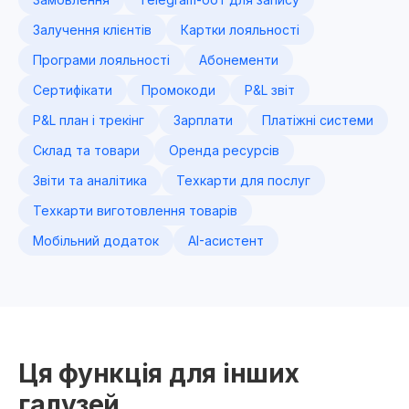
Залучення клієнтів
Картки лояльності
Програми лояльності
Абонементи
Сертифікати
Промокоди
P&L звіт
P&L план і трекінг
Зарплати
Платіжні системи
Склад та товари
Оренда ресурсів
Звіти та аналітика
Техкарти для послуг
Техкарти виготовлення товарів
Мобільний додаток
AI-асистент
Ця функція для інших
галузей