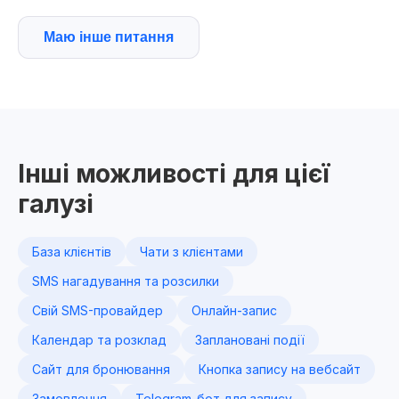
Маю інше питання
Інші можливості для цієї
галузі
База клієнтів
Чати з клієнтами
SMS нагадування та розсилки
Свій SMS-провайдер
Онлайн-запис
Календар та розклад
Заплановані події
Сайт для бронювання
Кнопка запису на вебсайт
Замовлення
Telegram-бот для запису