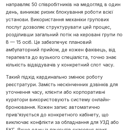
направляє 50 співробітників на медогляд в один
день, виникає ризик блокування роботи всієї
установи. Використання механіки групових
послуг дозволяє структурувати цей процес,
розділивши загальний потік на керовані групи по
8 — 15 осіб. Це забезпечує плановий
амбулаторний прийом, де кожен фахівець, від
терапевта до вузького спеціаліста, точно знає
кількість відвідувачів у конкретний слот часу.
Такий підхід кардинально змінює роботу
реєстратури. Замість нескінченних дзвінків для
уточнення часу, клієнти або корпоративні
куратори використовують систему онлайн-
бронювання. Кожен запис автоматично
прив'язується до конкретного кабінету, що
виключає конфлікти за обладнання для УЗД або
ЕКГ. Якщо один із пацієнтів скасовує візит,