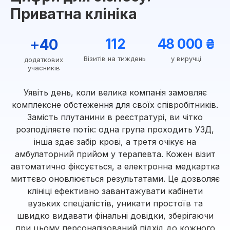
Приватна клініка
+40
112
48 000 ₴
Візитів на тиждень
у виручці
додаткових
учасників
Уявіть день, коли велика компанія замовляє
комплексне обстеження для своїх співробітників.
Замість плутанини в реєстратурі, ви чітко
розподіляєте потік: одна група проходить УЗД,
інша здає забір крові, а третя очікує на
амбулаторний прийом у терапевта. Кожен візит
автоматично фіксується, а електронна медкартка
миттєво оновлюється результатами. Це дозволяє
клініці ефективно завантажувати кабінети
вузьких спеціалістів, уникати простоїв та
швидко видавати фінальні довідки, зберігаючи
при цьому персоналізований підхід до кожного