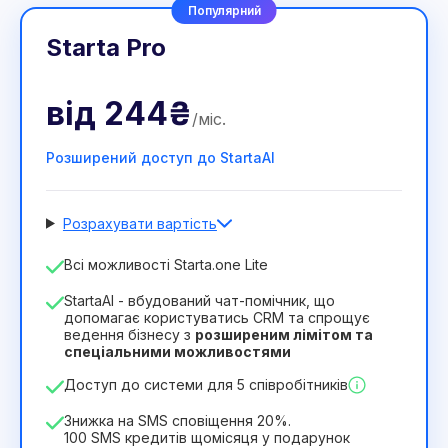
Популярний
Starta Pro
від
244₴
/
міс
.
Розширений доступ до StartaAI
Розрахувати вартість
Кількість співробітників
Всі можливості Starta.one Lite
1
StartaAI - вбудований чат-помічник, що
Тривалість ліцензії
допомагає користуватись CRM та спрощує
ведення бізнесу з
розширеним лімітом та
12
Months
(знижка -25%)
Вигідний
спеціальними можливостями
244₴
349₴
/
місяць
Доступ до системи для 5 співробітників
2932₴
за
12
Months
Знижка на SMS сповіщення 20%.
100 SMS кредитів щомісяця у подарунок