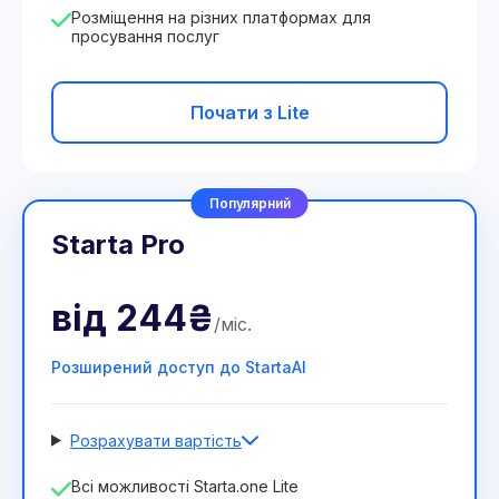
Розміщення на різних платформах для
просування послуг
Почати з Lite
Популярний
Starta Pro
від
244₴
/
міс
.
Розширений доступ до StartaAI
Розрахувати вартість
Кількість співробітників
Всі можливості Starta.one Lite