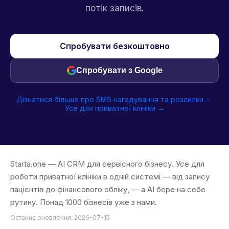
потік записів.
Спробувати безкоштовно
Спробувати з Google
Дізнатися більше про SMS нагадування та розсилки →
Усе для приватної клініки →
Starta.one — AI CRM для сервісного бізнесу. Усе для
роботи приватної клініки в одній системі — від запису
пацієнтів до фінансового обліку, — а AI бере на себе
рутину. Понад 1000 бізнесів уже з нами.
Останнє оновлення: 2026-07-15