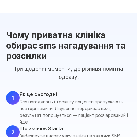
Чому приватна клініка
обирає sms нагадування та
розсилки
Три щоденні моменти, де різниця помітна
одразу.
Як це сьогодні
1
Без нагадувань і трекінгу пацієнти пропускають
повторні візити. Лікування переривається,
результат погіршується — пацієнт розчарований і
йде.
Що змінює Starta
2
Забезпечте високу явку пацієнтів завдяки SMS-