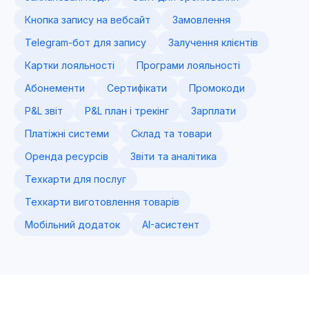
Кнопка запису на вебсайт
Замовлення
Telegram-бот для запису
Залучення клієнтів
Картки лояльності
Програми лояльності
Абонементи
Сертифікати
Промокоди
P&L звіт
P&L план і трекінг
Зарплати
Платіжні системи
Склад та товари
Оренда ресурсів
Звіти та аналітика
Техкарти для послуг
Техкарти виготовлення товарів
Мобільний додаток
AI-асистент