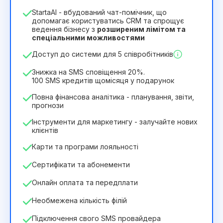
1
StartaAI - вбудований чат-помічник, що
Тривалість ліцензії
допомагає користуватись CRM та спрощує
ведення бізнесу з
розширеним лімітом та
12
Months
(знижка -25%)
Вигідний
спеціальними можливостями
244₴
349₴
/
місяць
Доступ до системи для 5 співробітників
2932₴
за
12
Months
Знижка на SMS сповіщення 20%.
100 SMS кредитів щомісяця у подарунок
Повна фінансова аналітика - планування, звіти,
прогнози
Інструменти для маркетингу - залучайте нових
клієнтів
Карти та програми лояльності
Сертифікати та абонементи
Онлайн оплата та передплати
Необмежена кількість філій
Підключення свого SMS провайдера