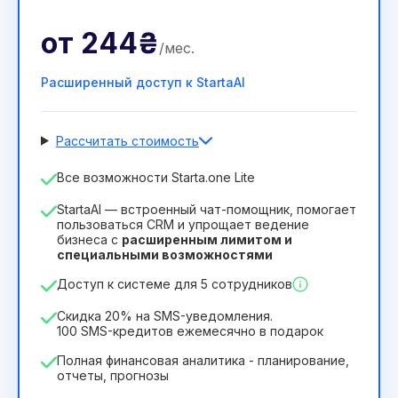
от
244₴
/
мес
.
Расширенный доступ к StartaAI
Рассчитать стоимость
Количество сотрудников
Все возможности Starta.one Lite
1
StartaAI — встроенный чат-помощник, помогает
Срок действия лицензии
пользоваться CRM и упрощает ведение
бизнеса с
расширенным лимитом и
12
Months
(скидка -25%)
Выгодный
специальными возможностями
244₴
349₴
/
месяц
Доступ к системе для 5 сотрудников
2932₴
за
12
Months
Скидка 20% на SMS-уведомления.
100 SMS-кредитов ежемесячно в подарок
Полная финансовая аналитика - планирование,
отчеты, прогнозы